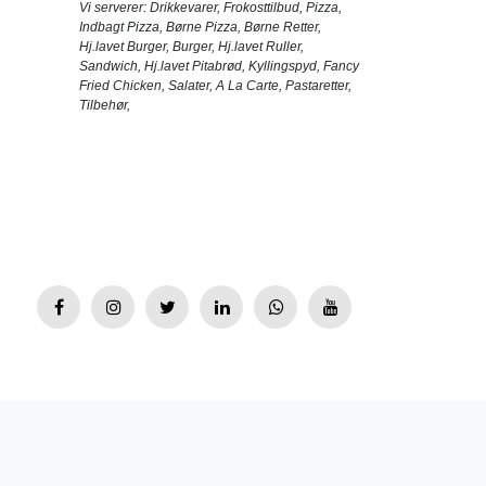
Vi serverer:
Drikkevarer
,
Frokosttilbud
,
Pizza
,
Indbagt Pizza
,
Børne Pizza
,
Børne Retter
,
Hj.lavet Burger
,
Burger
,
Hj.lavet Ruller
,
Sandwich
,
Hj.lavet Pitabrød
,
Kyllingspyd
,
Fancy
Fried Chicken
,
Salater
,
A La Carte
,
Pastaretter
,
Tilbehør
,