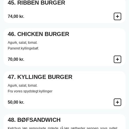
45.
RIBBEN BURGER
74,00 kr.
46.
CHICKEN BURGER
Agurk,
salat,
tomat.
Paneret kyllingebøf.
70,00 kr.
47.
KYLLINGE BURGER
Agurk,
salat,
tomat.
Fra vores spydstegt kyllinger
50,00 kr.
48.
BØFSANDWICH
Ketchup,
løg,
remoulade,
ristede,
rå løg,
rødbeder,
sennep,
sovs,
syltet