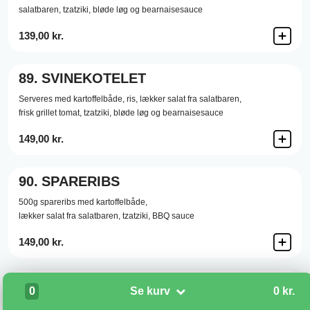
salatbaren, tzatziki, bløde løg og bearnaisesauce
139,00 kr.
89.
SVINEKOTELET
Serveres med kartoffelbåde, ris, lækker salat fra salatbaren,
frisk grillet tomat, tzatziki, bløde løg og bearnaisesauce
149,00 kr.
90.
SPARERIBS
500g spareribs med kartoffelbåde,
lækker salat fra salatbaren, tzatziki, BBQ sauce
149,00 kr.
91.
KYLLINGEFILET
0
Se kurv
0 kr.
Serveres med kartoffelbåde, ris, lækker salat fra salatbaren,